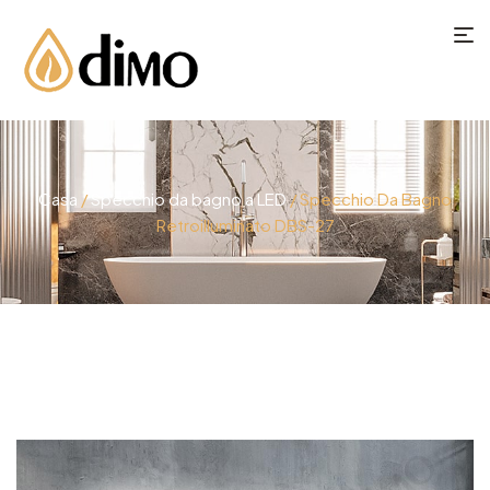
Casa
/
Specchio da bagno a LED
/ Specchio Da Bagno
Retroilluminato DBS-27