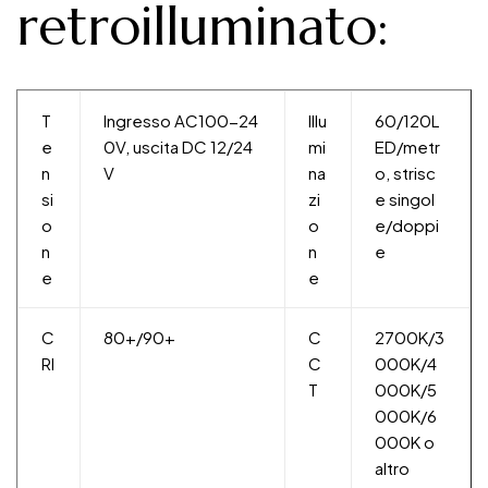
retroilluminato:
T
Ingresso AC100-24
Illu
60/120L
e
0V, uscita DC 12/24
mi
ED/metr
n
V
na
o, strisc
si
zi
e singol
o
o
e/doppi
n
n
e
e
e
C
80+/90+
C
2700K/3
RI
C
000K/4
T
000K/5
000K/6
000K o
altro