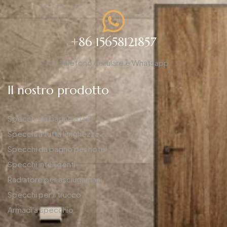
+86 15658121857
Telefono cellulare e Whatsapp
Il nostro prodotto
Specchi da bagno a LED
Specchi a tutta lunghezza
Specchi da bagno per hotel
Specchi intelligenti
Radiatore per asciugamani
Specchi per il trucco
Armadi a specchio