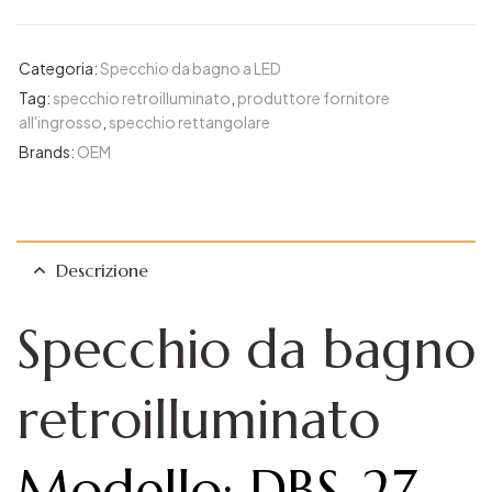
Categoria:
Specchio da bagno a LED
Tag:
specchio retroilluminato
,
produttore fornitore
all'ingrosso
,
specchio rettangolare
Brands:
OEM
Descrizione
Specchio da bagno
retroilluminato
Modello: DBS-27