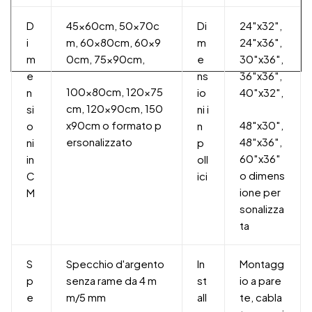
D
45x60cm, 50x70c
Di
24″x32″,
i
m, 60x80cm, 60x9
m
24″x36″,
m
0cm, 75x90cm,
e
30″x36″,
e
ns
36″x36″,
100x80cm, 120x75
n
io
40″x32″,
cm, 120x90cm, 150
si
ni i
x90cm o formato p
48″x30″,
o
n
ersonalizzato
48″x36″,
ni
p
60″x36″
in
oll
o dimens
C
ici
ione per
M
sonalizza
ta
S
Specchio d'argento
In
Montagg
p
senza rame da 4 m
st
io a pare
e
m/5 mm
all
te, cabla