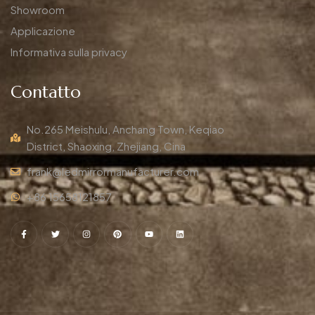
Showroom
Applicazione
Informativa sulla privacy
Contatto
No.265 Meishulu, Anchang Town, Keqiao
District, Shaoxing, Zhejiang, Cina
frank@ledmirrormanufacturer.com
+86 15658121857