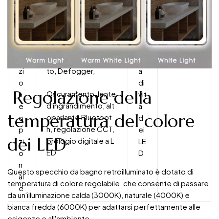
ità
F
Interruttore con sen
D
50000
u
sore di movimento/
ur
ore
n
sensore a sfioramen
at
zi
to, Defogger,
a
o
di
Regolazione della
Oscuramento, lente
n
vit
d'ingrandimento, alt
e
a
temperatura del colore
oparlante Bluetoot
o
d
h, regolazione CCT,
p
ei
dei LED
orologio digitale a L
zi
LE
ED
o
D
n
Questo specchio da bagno retroilluminato è dotato di
al
temperatura di colore regolabile, che consente di passare
e
da un'illuminazione calda (3000K), naturale (4000K) e
bianca fredda (6000K) per adattarsi perfettamente alle
esigenze e all'ambiente.