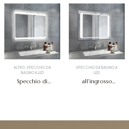
ALTRO
,
SPECCHIO DA
SPECCHIO DA BAGNO A
BAGNO A LED
LED
Specchio di
all'ingrosso
vanità a LED
Specchi LED DBS-
DBS-11
08A
Richiedi un preventivo
Richiedi un preventivo