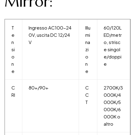
Mirror:
T
Ingresso AC100-24
Illu
60/120L
e
0V, uscita DC 12/24
mi
ED/metr
n
V
na
o, strisc
si
zi
e singol
o
o
e/doppi
n
n
e
e
e
C
80+/90+
C
2700K/3
RI
C
000K/4
T
000K/5
000K/6
000K o
altro