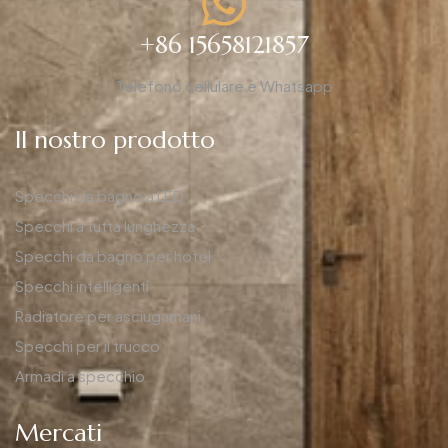
+86 15658121857
Telefono cellulare e Whatsapp
Il nostro prodotto
Specchi da bagno a LED
Specchi a tutta lunghezza
Specchi da bagno per hotel
Specchi intelligenti
Radiatore per asciugamani
Specchi per il trucco
Armadi a specchio
Mercati