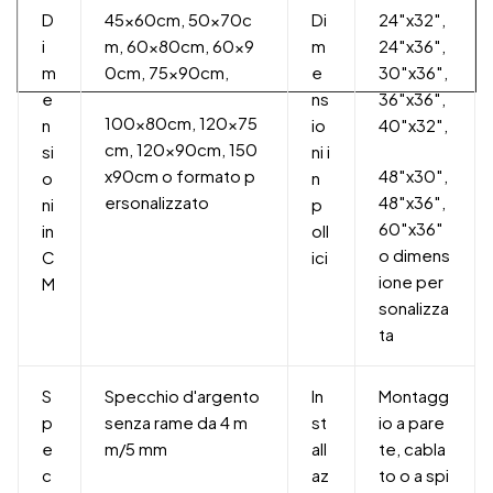
D
45x60cm, 50x70c
Di
24″x32″,
i
m, 60x80cm, 60x9
m
24″x36″,
m
0cm, 75x90cm,
e
30″x36″,
e
ns
36″x36″,
100x80cm, 120x75
n
io
40″x32″,
cm, 120x90cm, 150
si
ni i
x90cm o formato p
48″x30″,
o
n
ersonalizzato
48″x36″,
ni
p
60″x36″
in
oll
o dimens
C
ici
ione per
M
sonalizza
ta
S
Specchio d'argento
In
Montagg
p
senza rame da 4 m
st
io a pare
e
m/5 mm
all
te, cabla
c
az
to o a spi