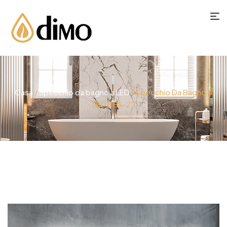
Casa
/
Specchio da bagno a LED
/ Specchio Da Bagno A
LED DBS-22