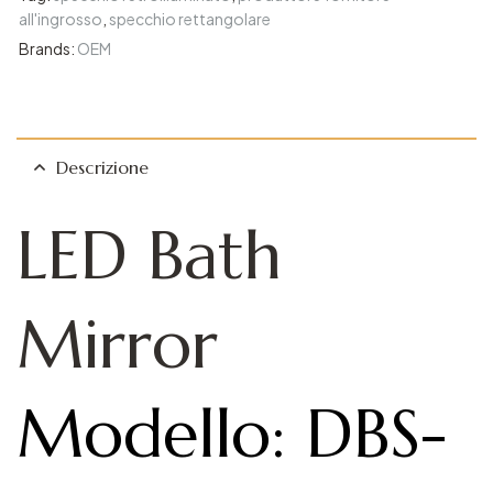
all'ingrosso
,
specchio rettangolare
Brands:
OEM
Descrizione
LED Bath
Mirror​
Modello: DBS-