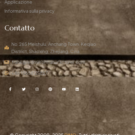
Applicazione
Informativa sulla privacy
Contatto
No.265 Meishulu, Anchang Town, Keqiao
District, Shaoxing, Zhejiang, Cina
frank@ledmirrormanufacturer.com
+86 15658121857
© Copyright 2009-2025
DIMO
. Tutti i diritti riservati.