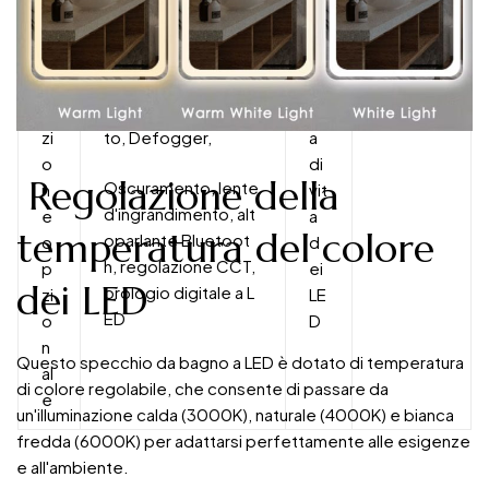
F
Interruttore con sen
D
50000
u
sore di movimento/
ur
ore
n
sensore a sfioramen
at
zi
to, Defogger,
a
o
di
Regolazione della
Oscuramento, lente
n
vit
d'ingrandimento, alt
e
a
temperatura del colore
oparlante Bluetoot
o
d
h, regolazione CCT,
p
ei
dei LED
orologio digitale a L
zi
LE
ED
o
D
n
Questo specchio da bagno a LED è dotato di temperatura
al
di colore regolabile, che consente di passare da
e
un'illuminazione calda (3000K), naturale (4000K) e bianca
fredda (6000K) per adattarsi perfettamente alle esigenze
e all'ambiente.