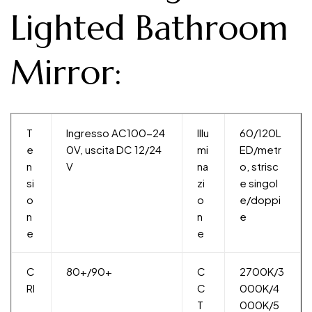
Lighted Bathroom
Mirror:
T
Ingresso AC100-24
Illu
60/120L
e
0V, uscita DC 12/24
mi
ED/metr
n
V
na
o, strisc
si
zi
e singol
o
o
e/doppi
n
n
e
e
e
C
80+/90+
C
2700K/3
RI
C
000K/4
T
000K/5