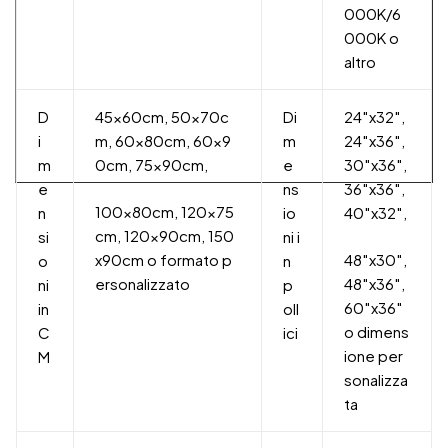
000K/6
000K o
altro
D
45x60cm, 50x70c
Di
24″x32″,
i
m, 60x80cm, 60x9
m
24″x36″,
m
0cm, 75x90cm,
e
30″x36″,
e
ns
36″x36″,
100x80cm, 120x75
n
io
40″x32″,
cm, 120x90cm, 150
si
ni i
x90cm o formato p
48″x30″,
o
n
ersonalizzato
48″x36″,
ni
p
60″x36″
in
oll
o dimens
C
ici
ione per
M
sonalizza
ta