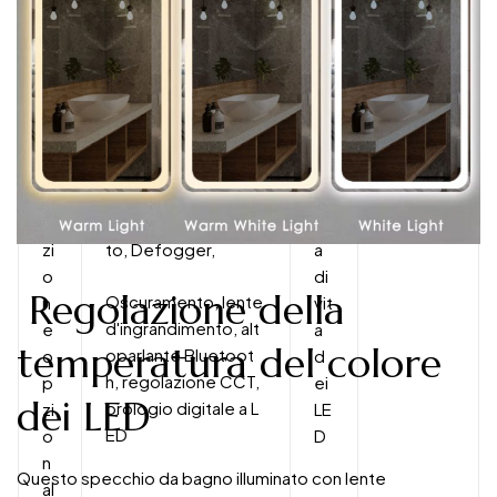
m
e
a
bil
ità
F
Interruttore con sen
D
50000
u
sore di movimento/
ur
ore
n
sensore a sfioramen
at
zi
to, Defogger,
a
o
di
Regolazione della
Oscuramento, lente
n
vit
d'ingrandimento, alt
e
a
temperatura del colore
oparlante Bluetoot
o
d
h, regolazione CCT,
p
ei
dei LED
orologio digitale a L
zi
LE
ED
o
D
n
Questo specchio da bagno illuminato con lente
al