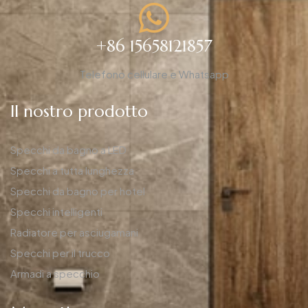
+86 15658121857
Telefono cellulare e Whatsapp
Il nostro prodotto
Specchi da bagno a LED
Specchi a tutta lunghezza
Specchi da bagno per hotel
Specchi intelligenti
Radiatore per asciugamani
Specchi per il trucco
Armadi a specchio