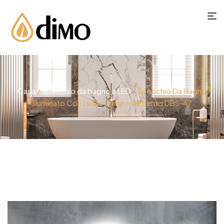
Casa
/
Specchio da bagno a LED
/ Specchio Da Bagno
Illuminato Con Lente D'ingrandimento DBS-47