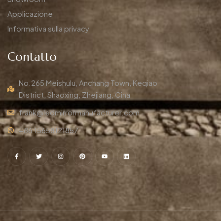
Applicazione
Informativa sulla privacy
Contatto
No.265 Meishulu, Anchang Town, Keqiao
District, Shaoxing, Zhejiang, Cina
frank@ledmirrormanufacturer.com
+86 15658121857