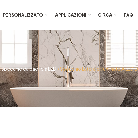
PERSONALIZZATO
APPLICAZIONI
CIRCA
FAQ
/
Specchio da bagno a LED
/ Specchio Laterale Illuminato A LED