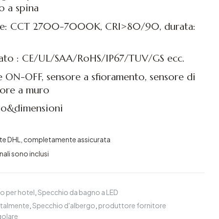
o a spina
ione: CCT 2700-7000K, CRI>80/90, durata:
cato : CE/UL/SAA/RoHS/IP67/TUV/GS ecc.
te ON-OFF, sensore a sfioramento, sensore di
tore a muro
o&dimensioni
ite DHL, completamente assicurata
nali sono inclusi
o per hotel
,
Specchio da bagno a LED
ntalmente
,
Specchio d'albergo
,
produttore fornitore
golare