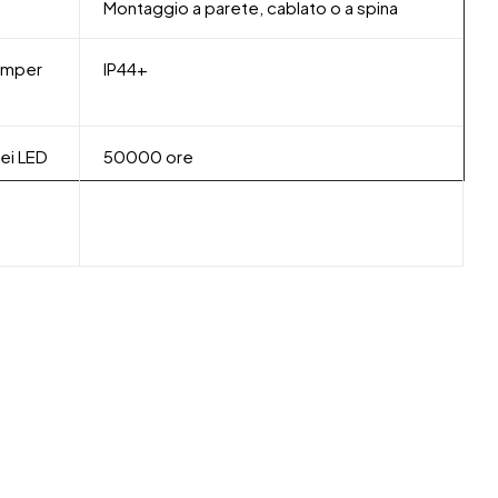
Montaggio a parete, cablato o a spina
 imper
IP44+
dei LED
50000 ore