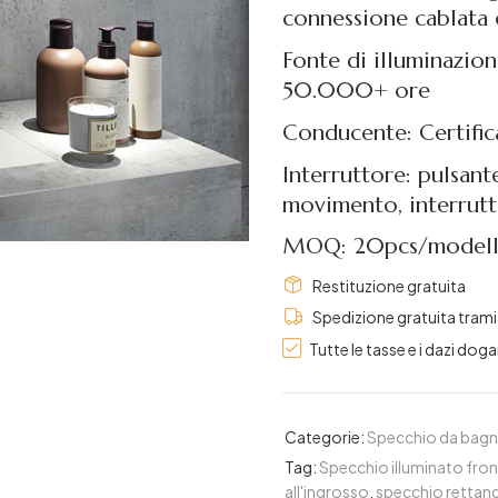
connessione cablata 
Fonte di illuminaz
50.000+ ore
Conducente: Certifi
Interruttore: pulsan
movimento, interrut
MOQ: 20pcs/modell
Restituzione gratuita
Spedizione gratuita tram
Tutte le tasse e i dazi doga
Categorie:
Specchio da bagn
Tag:
Specchio illuminato fro
all'ingrosso
,
specchio rettan