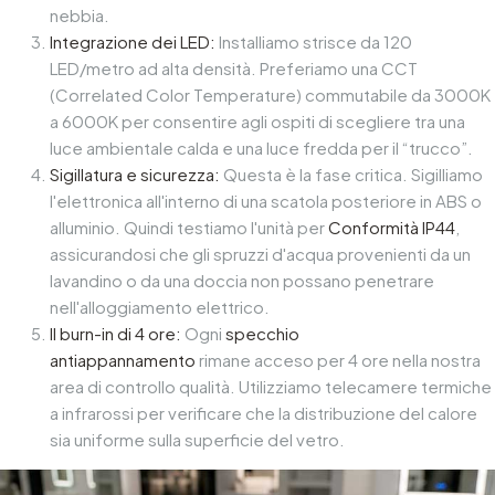
nebbia.
Integrazione dei LED:
Installiamo strisce da 120
LED/metro ad alta densità. Preferiamo una CCT
(Correlated Color Temperature) commutabile da 3000K
a 6000K per consentire agli ospiti di scegliere tra una
luce ambientale calda e una luce fredda per il “trucco”.
Sigillatura e sicurezza:
Questa è la fase critica. Sigilliamo
l'elettronica all'interno di una scatola posteriore in ABS o
alluminio. Quindi testiamo l'unità per
Conformità IP44
,
assicurandosi che gli spruzzi d'acqua provenienti da un
lavandino o da una doccia non possano penetrare
nell'alloggiamento elettrico.
Il burn-in di 4 ore:
Ogni
specchio
antiappannamento
rimane acceso per 4 ore nella nostra
area di controllo qualità. Utilizziamo telecamere termiche
a infrarossi per verificare che la distribuzione del calore
sia uniforme sulla superficie del vetro.