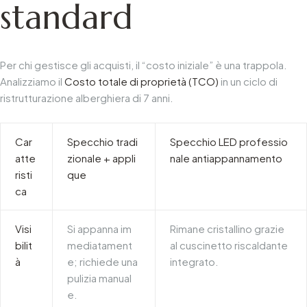
standard
Per chi gestisce gli acquisti, il “costo iniziale” è una trappola.
Analizziamo il
Costo totale di proprietà (TCO)
in un ciclo di
ristrutturazione alberghiera di 7 anni.
Car
Specchio tradi
Specchio LED professio
atte
zionale + appli
nale antiappannamento
risti
que
ca
Visi
Si appanna im
Rimane cristallino grazie
bilit
mediatament
al cuscinetto riscaldante
à
e; richiede una
integrato.
pulizia manual
e.