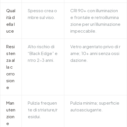
Qual
Spesso crea o
CRI 90+ con illuminazion
ità d
mbre sul viso.
e frontale e retroillumina
ella l
zione per un'illuminazione
uce
impeccabile.
Resi
Alto rischio di
Vetro argentato privo di r
sten
“Black Edge” e
ame; 10+ anni senza ossi
za al
ntro 2-3 anni.
dazione.
la c
orro
sion
e
Man
Pulizia frequen
Pulizia minima; superficie
uten
te di striature/r
autoasciugante.
zion
esidui.
e