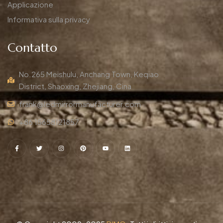
Applicazione
Informativa sulla privacy
Contatto
No.265 Meishulu, Anchang Town, Keqiao
District, Shaoxing, Zhejiang, Cina
frank@ledmirrormanufacturer.com
+86 15658121857