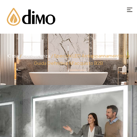
Casa
/
Conoscenza
/ Specchi LED Antiappannamento: La
Guida Definitiva All'acquisto B2B