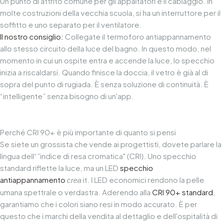
Un punto di attrito comune per gli appaltatori è il cablaggio. In
molte costruzioni della vecchia scuola, si ha un interruttore per il
soffitto e uno separato per il ventilatore.
Il nostro consiglio:
Collegate il termoforo antiappannamento
allo stesso circuito della luce del bagno. In questo modo, nel
momento in cui un ospite entra e accende la luce, lo specchio
inizia a riscaldarsi. Quando finisce la doccia, il vetro è già al di
sopra del punto di rugiada. È senza soluzione di continuità. È
“intelligente” senza bisogno di un'app.
Perché CRI 90+ è più importante di quanto si pensi
Se siete un grossista che vende ai progettisti, dovete parlare la
lingua dell“”indice di resa cromatica" (CRI). Uno specchio
standard riflette la luce, ma un LED
specchio
antiappannamento
it. I LED economici rendono la pelle
crea
umana spettrale o verdastra. Aderendo alla
CRI 90+ standard
,
garantiamo che i colori siano resi in modo accurato. È per
questo che i marchi della vendita al dettaglio e dell'ospitalità di