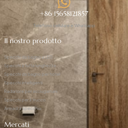
+86 15658121857
Telefono cellulare e Whatsapp
Il nostro prodotto
Specchi da bagno a LED
Specchi a tutta lunghezza
Specchi da bagno per hotel
Specchi intelligenti
Radiatore per asciugamani
Specchi per il trucco
Armadi a specchio
Mercati