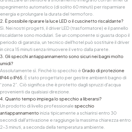
spegnimento automatico (di solito 60 minuti) per risparmiare
energia e prolungare la durata del termoforo.
2. È possibile riparare la luce LED o il cuscinetto riscaldante?
Sì. Nei nostri progetti, il driver LED (trasformatore) e il pannello
riscaldante sono modulari. Se un componente si guasta dopo il
periodo di garanzia, un tecnico dell'hotel può sostituire il driver
in circa 15 minuti senza rimuovere il vetro dalla parete.
3. Gli specchi antiappannamento sono sicuri nei bagni molto
umidi?
Assolutamente sì. Finché lo specchio è
Grado di protezione
IP44 o IP65
, È stato progettato per gestire ambienti bagno di
“zona 2”. Ciò significa che è protetto dagli spruzzi d'acqua
provenienti da qualsiasi direzione.
4. Quanto tempo impiega lo specchio a liberarsi?
Un prodotto di livello professionale
specchio
antiappannamento
inizia tipicamente a schiarirsi entro 30
secondi dall'attivazione e raggiunge la massima chiarezza entro
2-3 minuti, a seconda della temperatura ambiente.