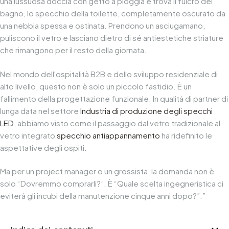
una lussuosa doccia con getto a pioggia e trova il fulcro del
bagno, lo specchio della toilette, completamente oscurato da
una nebbia spessa e ostinata. Prendono un asciugamano,
puliscono il vetro e lasciano dietro di sé antiestetiche striature
che rimangono per il resto della giornata.
Nel mondo dell'ospitalità B2B e dello sviluppo residenziale di
alto livello, questo non è solo un piccolo fastidio. È un
fallimento della progettazione funzionale. In qualità di partner di
lunga data nel settore
Industria di produzione degli specchi
LED
, abbiamo visto come il passaggio dal vetro tradizionale al
vetro integrato
specchio antiappannamento
ha ridefinito le
aspettative degli ospiti.
Ma per un project manager o un grossista, la domanda non è
solo “Dovremmo comprarli?”. È “Quale scelta ingegneristica ci
eviterà gli incubi della manutenzione cinque anni dopo?”.”