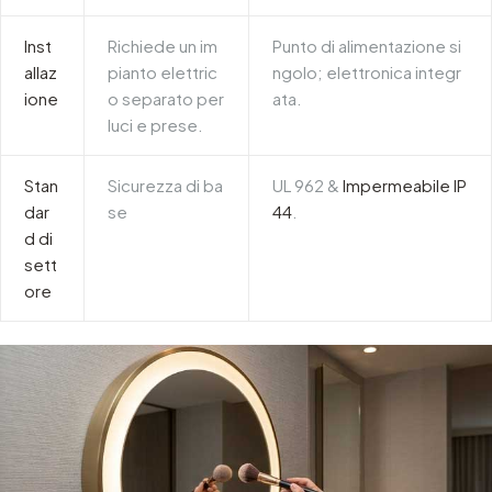
Inst
Richiede un im
Punto di alimentazione si
allaz
pianto elettric
ngolo; elettronica integr
ione
o separato per
ata.
luci e prese.
Stan
Sicurezza di ba
UL 962
&
Impermeabile IP
dar
se
44
.
d di
sett
ore