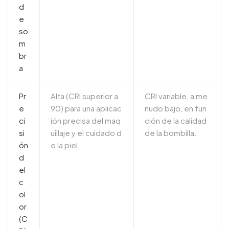
d
e
so
m
br
a
Pr
Alta (CRI superior a
CRI variable, a me
e
90) para una aplicac
nudo bajo, en fun
ci
ión precisa del maq
ción de la calidad
si
uillaje y el cuidado d
de la bombilla.
ón
e la piel.
d
el
c
ol
or
(C