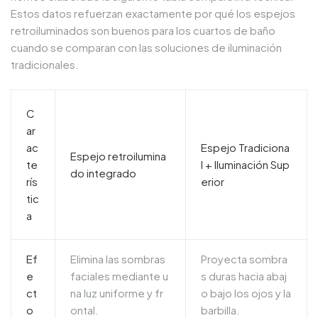
Estos datos refuerzan exactamente por qué los espejos
retroiluminados son buenos para los cuartos de baño
cuando se comparan con las soluciones de iluminación
tradicionales.
C
ar
ac
Espejo Tradiciona
Espejo retroilumina
te
l + Iluminación Sup
do integrado
rís
erior
tic
a
Ef
Elimina las sombras
Proyecta sombra
e
faciales mediante u
s duras hacia abaj
ct
na luz uniforme y fr
o bajo los ojos y la
o
ontal.
barbilla.