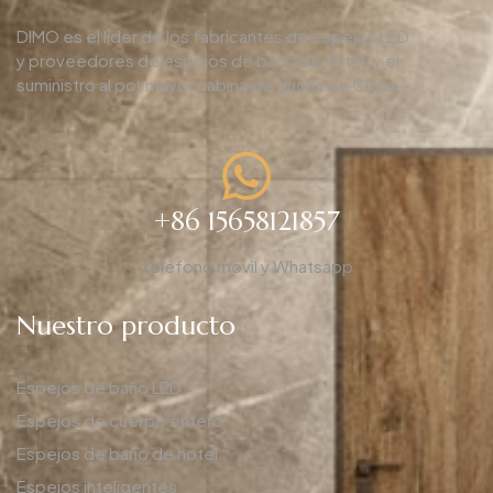
DIMO es el líder de los fabricantes de espejos LED
y proveedores de espejos de baño de hotel, y el
suministro al por mayor cabina de ducha de China.
+86 15658121857
Teléfono móvil y Whatsapp
Nuestro producto
Espejos de baño LED
Espejos de cuerpo entero
Espejos de baño de hotel
Espejos inteligentes