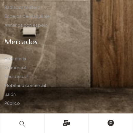
Radiador toallero
Espejos de maquillaje
Armarios con espejo
Mercados
Hostelería
Comercial
Residencial
Mobiliario comercial
Salón
Público
Enlaces rápidos