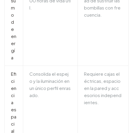
su
00 horas de vida úti
ad de sustituir las
m
l.
bombillas con fre
o
cuencia.
d
e
en
er
gí
a
Efi
Consolida el espej
Requiere cajas el
ci
o y la iluminación en
éctricas, espacio
en
un único perfil enras
en la pared y acc
ci
ado.
esorios independ
a
ientes.
es
pa
ci
al