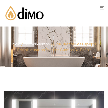
Inicio
/
Conocimientos
/ ¿Son Buenos Los Espejos
Retroiluminados Para Los Cuartos De Baño?