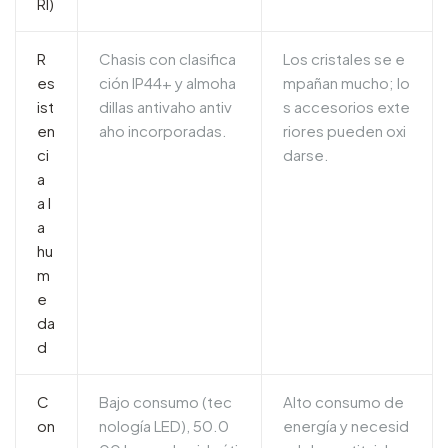
RI)
R
Chasis con clasifica
Los cristales se e
es
ción IP44+ y almoha
mpañan mucho; lo
ist
dillas antivaho antiv
s accesorios exte
en
aho incorporadas.
riores pueden oxi
ci
darse.
a
a l
a
hu
m
e
da
d
C
Bajo consumo (tec
Alto consumo de
on
nología LED), 50.0
energía y necesid